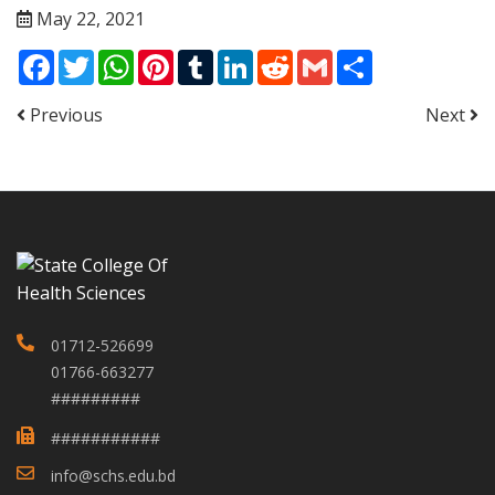
May 22, 2021
Facebook
Twitter
WhatsApp
Pinterest
Tumblr
LinkedIn
Reddit
Gmail
Share
Previous
Next
01712-526699
01766-663277
#########
###########
info@schs.edu.bd