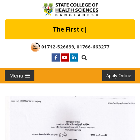
The First col
|
01712-526699
,
01766-663277
Menu
Apply Online