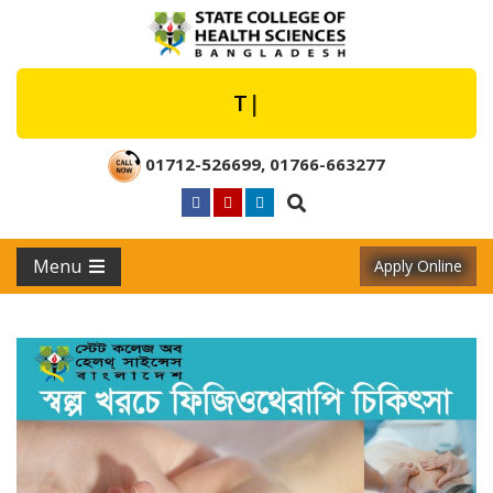
The
|
01712-526699
,
01766-663277
Menu
Apply Online