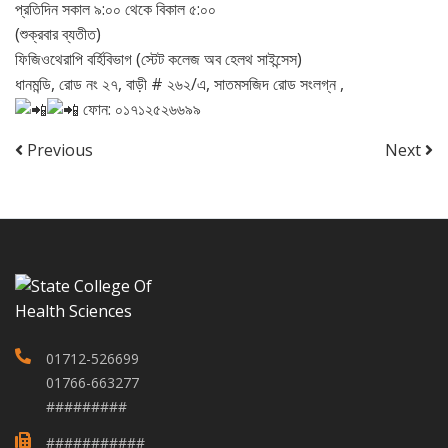
প্রতিদিন সকাল ৯:০০ থেকে বিকাল ৫:০০
(শুক্রবার ব্যতীত)
ফিজিওথেরাপি বর্হিবিভাগ (স্টেট কলেজ অব হেলথ সাইন্সেস)
ধানমন্ডি, রোড নং ২৭, বাড়ী # ২৬২/এ, সাতমসজিদ রোড সংলগ্ন ,
ফোন: ০১৭১২৫২৬৬৯৯
Previous
Next
01712-526699
01766-663277
#########
###########