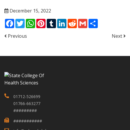
December 15, 2022
Facebook
Twitter
WhatsApp
Pinterest
Tumblr
LinkedIn
Reddit
Gmail
Share
Previous
Next
01712-526699
01766-663277
#########
###########